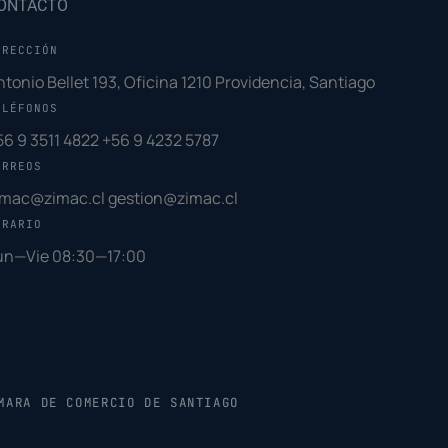
ONTACTO
IRECCIÓN
ntonio Bellet 193, Oficina 1210 Providencia, Santiago
ELÉFONOS
56 9 3511 4822
+56 9 4232 5787
ORREOS
imac@zimac.cl
gestion@zimac.cl
ORARIO
un—Vie 08:30—17:00
MARA DE COMERCIO DE SANTIAGO