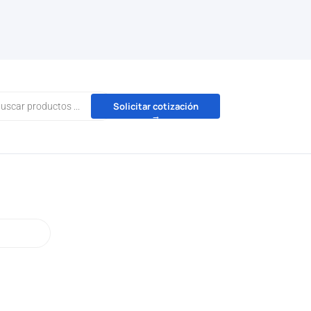
da
Solicitar cotización
→
tos