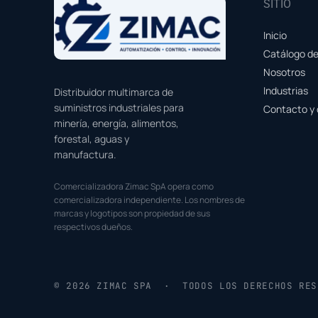
SITIO
Inicio
Catálogo d
Nosotros
Industrias
Distribuidor multimarca de
suministros industriales para
Contacto y 
minería, energía, alimentos,
forestal, aguas y
manufactura.
Comercializadora Zimac SpA opera como
comercializadora independiente. Los nombres de
marcas y logotipos son propiedad de sus
respectivos dueños.
© 2026 ZIMAC SPA · TODOS LOS DERECHOS RES