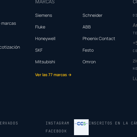
MARCAS
C
Siemens
Schneider
D
e marcas
A
Fluke
ABB
T
Honeywell
Phoenix Contact
+
cotización
SKF
Festo
C
z
Mitsubishi
Omron
H
Ver las 77 marcas →
L
ERVADOS
INSTAGRAM
INSCRITOS EN LA CÁ
FACEBOOK