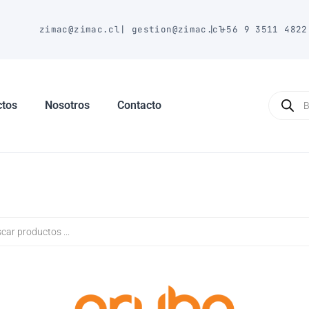
E
zimac@zimac.cl
|
gestion@zimac.cl
|
+56 9 3511 4822
Búsque
de
ctos
Nosotros
Contacto
produc
a
s