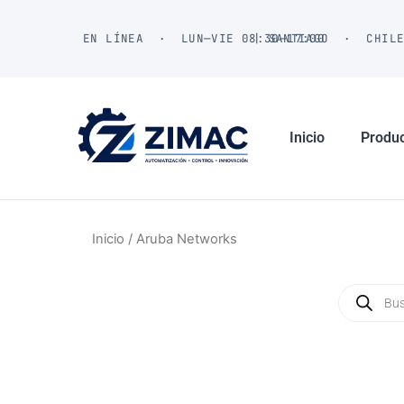
Ir
al
EN LÍNEA · LUN—VIE 08:30—17:00
| SANTIAGO · CHIL
contenido
Inicio
Produ
Inicio
/ Aruba Networks
Búsqued
de
producto