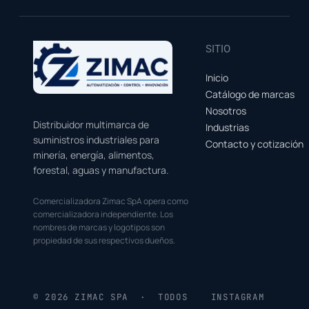
SITIO
Inicio
Catálogo de marcas
Nosotros
Distribuidor multimarca de
Industrias
suministros industriales para
Contacto y cotización
minería, energía, alimentos,
forestal, aguas y manufactura.
Comercializadora Zimac SpA opera como
comercializadora independiente. Los
nombres de marcas y logotipos son
propiedad de sus respectivos dueños.
© 2026 ZIMAC SPA · TODOS
INSTAGRAM