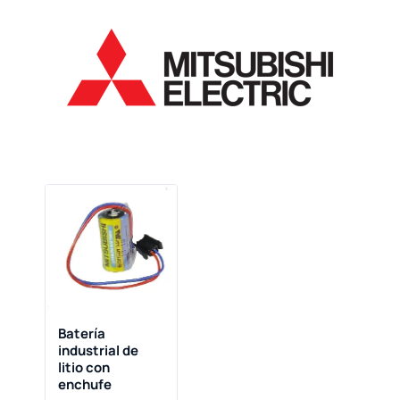
Batería
industrial de
litio con
enchufe