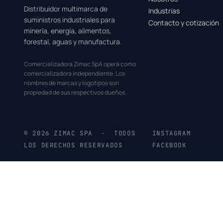
Distribuidor multimarca de
Industrias
suministros industriales para
Contacto y cotización
minería, energía, alimentos,
forestal, aguas y manufactura.
Comercializadora Zimac SpA opera como
comercializadora independiente. Los
nombres de marcas y logotipos son
propiedad de sus respectivos dueños.
© 2026 ZIMAC SPA · TODOS
INSTAGRAM
LOS DERECHOS RESERVADOS
FACEBOOK