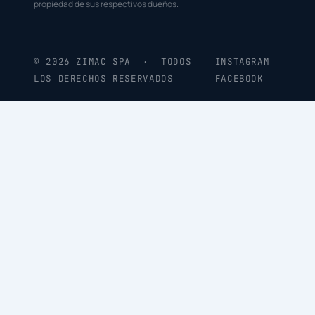
propiedad de sus respectivos dueños.
© 2026 ZIMAC SPA · TODOS
INSTAGRAM
LOS DERECHOS RESERVADOS
FACEBOOK