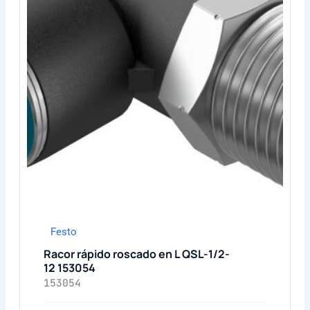
Festo
Racor rápido roscado en L QSL-1/2-
12 153054
153054