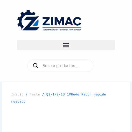
Ir
al
contenido
Búsqueda
de
productos
Inicio
/
Festo
/ QS-1/2-10 190646 Racor rápido
roscado