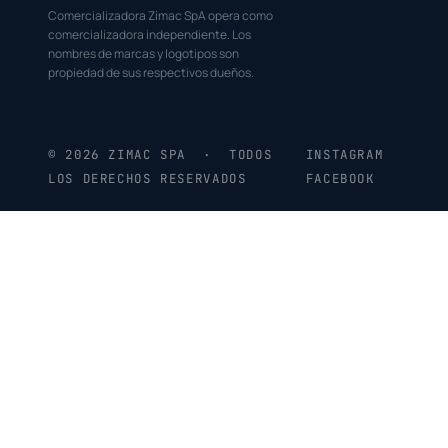
Comercializadora Zimac SpA opera como
comercializadora independiente. Los
nombres de marcas y logotipos son
propiedad de sus respectivos dueños.
© 2026 ZIMAC SPA · TODOS
INSTAGRAM
LOS DERECHOS RESERVADOS
FACEBOOK