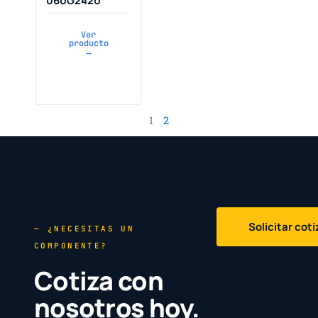
060G2420
Ver
producto
→
1
2
Solicitar cot
— ¿NECESITAS UN
COMPONENTE?
Cotiza con
nosotros hoy.