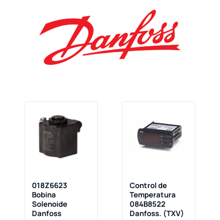
Página
Página
018Z6623
Control de
Bobina
Temperatura
Solenoide
084B8522
Danfoss
Danfoss. (TXV)