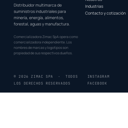
Distribuidor multimarca de
Industrias
suministros industriales para
Contacto y cotización
minería, energía, alimentos,
forestal, aguas y manufactura.
Comercializadora Zimac SpA opera como
comercializadora independiente. Los
nombres de marcas y logotipos son
propiedad de sus respectivos dueños.
© 2026 ZIMAC SPA · TODOS
INSTAGRAM
LOS DERECHOS RESERVADOS
FACEBOOK