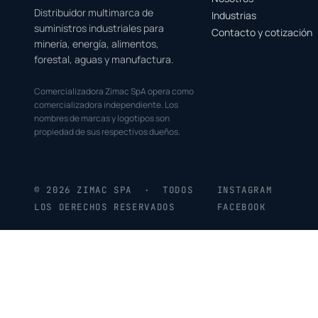
Distribuidor multimarca de
Industrias
suministros industriales para
Contacto y cotización
minería, energía, alimentos,
forestal, aguas y manufactura.
Comercializadora Zimac SpA opera como
comercializadora independiente. Los
nombres de marcas y logotipos son
propiedad de sus respectivos dueños.
© 2026 ZIMAC SPA · TODOS
INSTAGRAM
LOS DERECHOS RESERVADOS
FACEBOOK