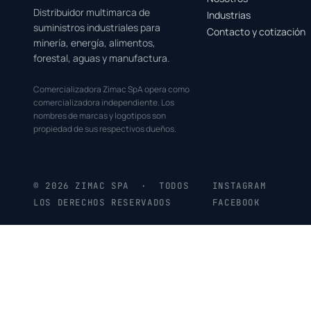
Distribuidor multimarca de
Industrias
suministros industriales para
Contacto y cotización
minería, energía, alimentos,
forestal, aguas y manufactura.
Comercializadora Zimac SpA opera como
comercializadora independiente. Los
nombres de marcas y logotipos son
propiedad de sus respectivos dueños.
© 2026 ZIMAC SPA · TODOS
INSTAGRAM
LOS DERECHOS RESERVADOS
FACEBOOK