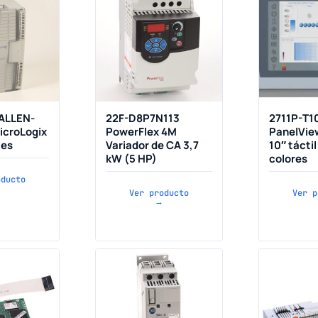
 ALLEN-
22F-D8P7N113
2711P-T
icroLogix
PowerFlex 4M
PanelVie
les
Variador de CA 3,7
10″ táctil
kW (5 HP)
colores
oducto
Ver producto
Ver p
→