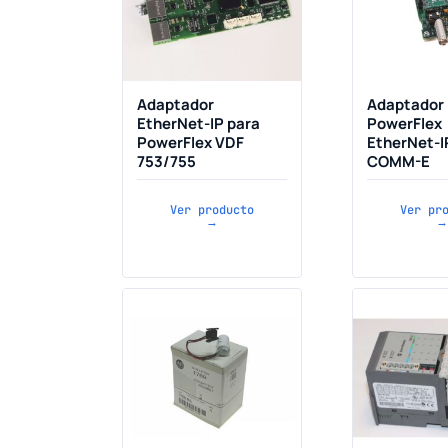
Adaptador
Adaptador
EtherNet-IP para
PowerFlex
PowerFlex VDF
EtherNet-I
753/755
COMM-E
Ver producto
Ver pr
→
→