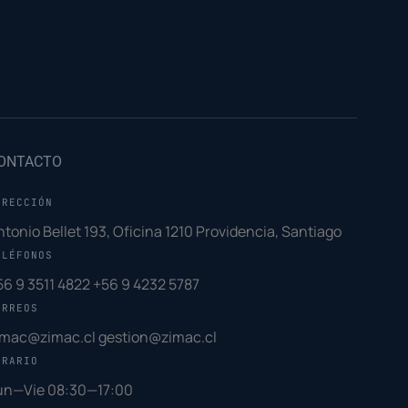
ONTACTO
IRECCIÓN
ntonio Bellet 193, Oficina 1210 Providencia, Santiago
ELÉFONOS
56 9 3511 4822
+56 9 4232 5787
ORREOS
imac@zimac.cl
gestion@zimac.cl
ORARIO
un—Vie 08:30—17:00