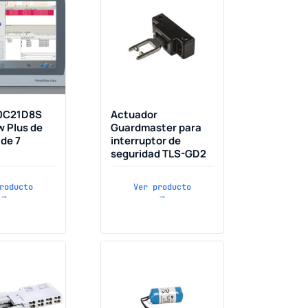
10C21D8S
Actuador
w Plus de
Guardmaster para
 de 7
interruptor de
seguridad TLS-GD2
roducto
Ver producto
→
→