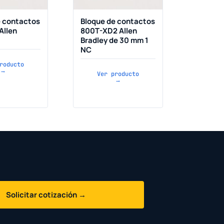
e contactos
Bloque de contactos
Allen
800T-XD2 Allen
Bradley de 30 mm 1
NC
roducto
→
Ver producto
→
Solicitar cotización →