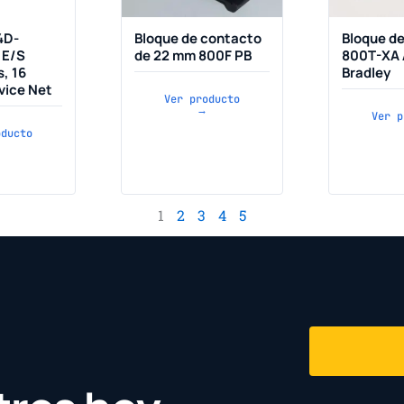
4D-
Bloque de contacto
Bloque d
 E/S
de 22 mm 800F PB
800T-XA 
s, 16
Bradley
vice Net
Ver producto
→
Ver p
oducto
1
2
3
4
5