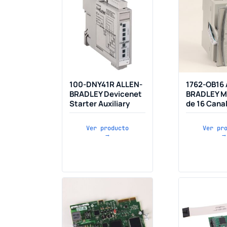
100-DNY41R ALLEN-
1762-OB16
BRADLEY Devicenet
BRADLEY M
Starter Auxiliary
de 16 Cana
Ver producto
Ver pr
→
→