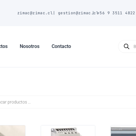
E
zimac@zimac.cl
|
gestion@zimac.cl
|
+56 9 3511 4822
Búsque
de
ctos
Nosotros
Contacto
produc
a
s
Página
Página
Página
Página
Página