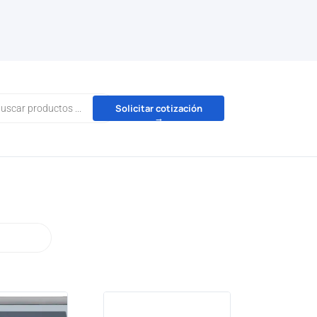
da
Solicitar cotización
→
tos