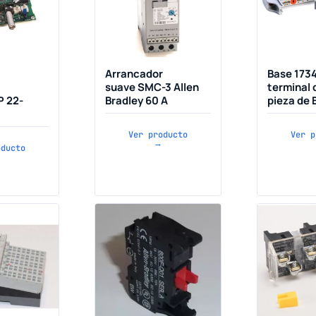
Arrancador
Base 173
suave SMC-3 Allen
terminal 
P 22-
Bradley 60 A
pieza de 
Ver producto
Ver p
→
oducto