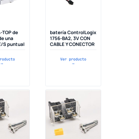
4-TOP de
batería ControlLogix
de una
1756-BA2, 3V CON
E/S puntual
CABLE Y CONECTOR
roducto
Ver producto
→
→