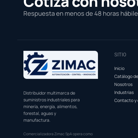
Cotiza con noso
Respuesta en menos de 48 horas hábiles
SITIO
Inicio
Catálogo d
Nosotros
Industrias
Distribuidor multimarca de
suministros industriales para
Contacto y 
minería, energía, alimentos,
forestal, aguas y
manufactura.
Comercializadora Zimac SpA opera como