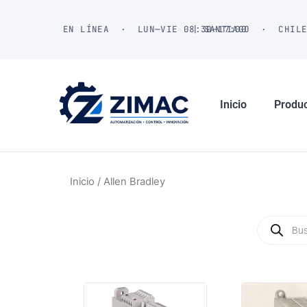
Ir
al
EN LÍNEA · LUN—VIE 08:30—17:00
| SANTIAGO · CHIL
contenido
Inicio
Produ
Inicio
/ Allen Bradley
Búsqued
de
producto