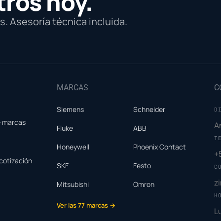
tros hoy.
. Asesoría técnica incluida.
MARCAS
C
Siemens
Schneider
D
e marcas
A
Fluke
ABB
T
Honeywell
Phoenix Contact
+
cotización
SKF
Festo
C
z
Mitsubishi
Omron
H
Ver las 77 marcas →
L