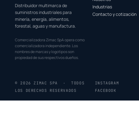
Distribuidor multimarca de
Industrias
suministros industriales para
Contacto y cotización
minería, energía, alimentos,
forestal, aguas y manufactura.
Comercializadora Zimac SpA opera como
comercializadora independiente. Los
nombres de marcas y logotipos son
propiedad de sus respectivos dueños.
© 2026 ZIMAC SPA · TODOS
INSTAGRAM
LOS DERECHOS RESERVADOS
FACEBOOK