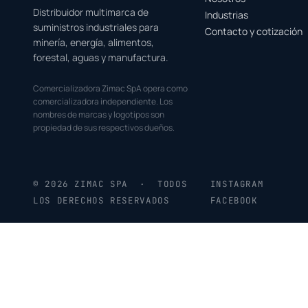
Distribuidor multimarca de
Industrias
suministros industriales para
Contacto y cotización
minería, energía, alimentos,
forestal, aguas y manufactura.
Comercializadora Zimac SpA opera como
comercializadora independiente. Los
nombres de marcas y logotipos son
propiedad de sus respectivos dueños.
© 2026 ZIMAC SPA · TODOS
INSTAGRAM
LOS DERECHOS RESERVADOS
FACEBOOK