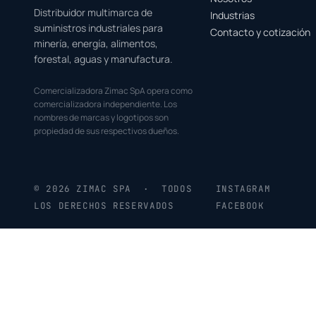
Distribuidor multimarca de
Industrias
suministros industriales para
Contacto y cotización
minería, energía, alimentos,
forestal, aguas y manufactura.
Comercializadora Zimac SpA opera como
comercializadora independiente. Los
nombres de marcas y logotipos son
propiedad de sus respectivos dueños.
© 2026 ZIMAC SPA · TODOS
INSTAGRAM
LOS DERECHOS RESERVADOS
FACEBOOK