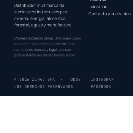
Distribuidor multimarca de
Industrias
suministros industriales para
Contacto y cotización
minería, energía, alimentos,
forestal, aguas y manufactura.
Comercializadora Zimac SpA opera como
comercializadora independiente. Los
nombres de marcas y logotipos son
propiedad de sus respectivos dueños.
© 2026 ZIMAC SPA · TODOS
INSTAGRAM
LOS DERECHOS RESERVADOS
FACEBOOK