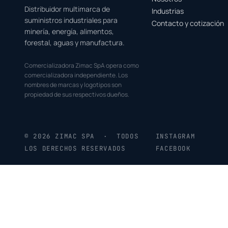
Distribuidor multimarca de
Industrias
suministros industriales para
Contacto y cotización
minería, energía, alimentos,
forestal, aguas y manufactura.
Comercializadora Zimac SpA opera como
comercializadora independiente. Los
nombres de marcas y logotipos son
propiedad de sus respectivos dueños.
© 2026 ZIMAC SPA · TODOS
INSTAGRAM
LOS DERECHOS RESERVADOS
FACEBOOK