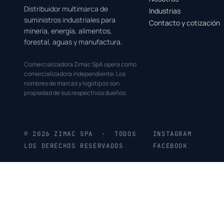
Distribuidor multimarca de
Industrias
suministros industriales para
Contacto y cotización
minería, energía, alimentos,
forestal, aguas y manufactura.
Comercializadora Zimac SpA opera como
comercializadora independiente. Los
nombres de marcas y logotipos son
propiedad de sus respectivos dueños.
© 2026 ZIMAC SPA · TODOS
INSTAGRAM
LOS DERECHOS RESERVADOS
FACEBOOK