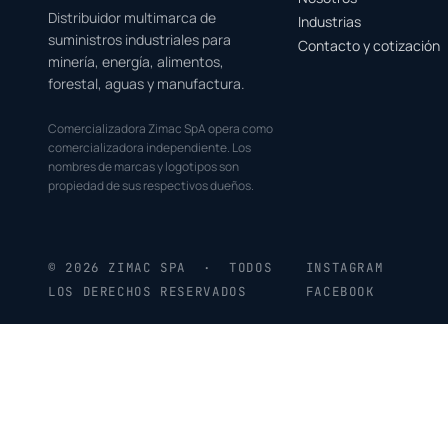
Distribuidor multimarca de
Industrias
suministros industriales para
Contacto y cotización
minería, energía, alimentos,
forestal, aguas y manufactura.
Comercializadora Zimac SpA opera como
comercializadora independiente. Los
nombres de marcas y logotipos son
propiedad de sus respectivos dueños.
© 2026 ZIMAC SPA · TODOS
INSTAGRAM
LOS DERECHOS RESERVADOS
FACEBOOK