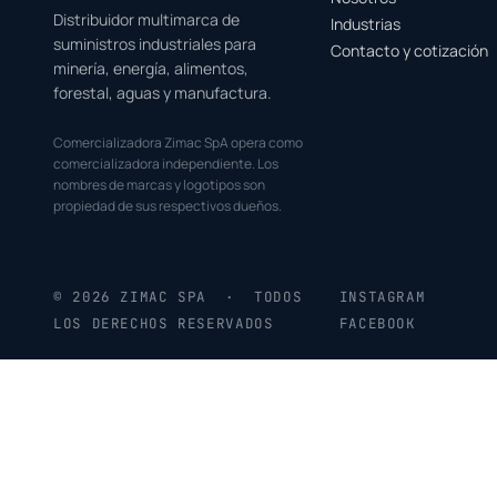
Distribuidor multimarca de
Industrias
suministros industriales para
Contacto y cotización
minería, energía, alimentos,
forestal, aguas y manufactura.
Comercializadora Zimac SpA opera como
comercializadora independiente. Los
nombres de marcas y logotipos son
propiedad de sus respectivos dueños.
© 2026 ZIMAC SPA · TODOS
INSTAGRAM
LOS DERECHOS RESERVADOS
FACEBOOK