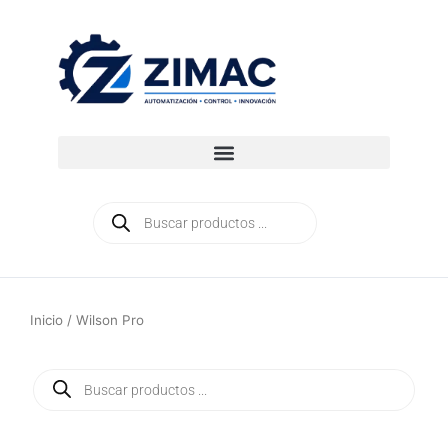
Ir
al
contenido
Búsqueda
de
productos
Inicio
/ Wilson Pro
Búsqueda
de
productos