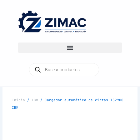
Ir
al
contenido
Búsqueda
de
productos
Inicio
/
IBM
/ Cargador automático de cintas TS2900
IBM