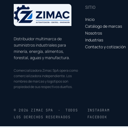
SITIO
Inicio
Catálogo de marcas
Nosotros
Distribuidor multimarca de
Industrias
suministros industriales para
Contacto y cotización
minería, energía, alimentos,
forestal, aguas y manufactura.
Comercializadora Zimac SpA opera como
comercializadora independiente. Los
nombres de marcas y logotipos son
propiedad de sus respectivos dueños.
© 2026 ZIMAC SPA · TODOS
INSTAGRAM
LOS DERECHOS RESERVADOS
FACEBOOK