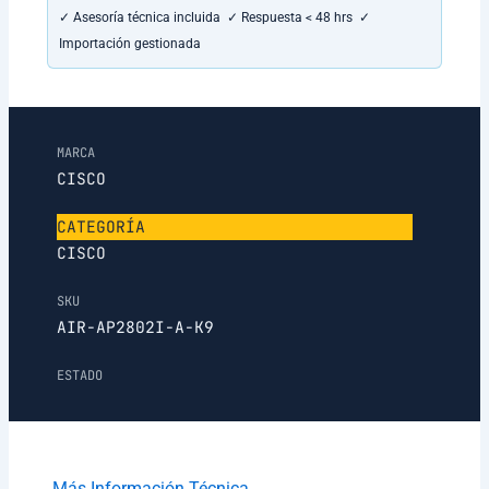
✓ Asesoría técnica incluida ✓ Respuesta < 48 hrs ✓
Importación gestionada
MARCA
CISCO
CATEGORÍA
CISCO
SKU
AIR-AP2802I-A-K9
ESTADO
Más Información Técnica