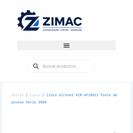
Ir
al
contenido
Búsqueda
de
productos
Inicio
/
Cisco
/ Cisco Aironet AIR-AP2802I Punto de
acceso Serie 2800