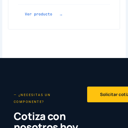
Ver producto →
Solicitar cot
— ¿NECESITAS UN
COMPONENTE?
Cotiza con
nosotros hoy.