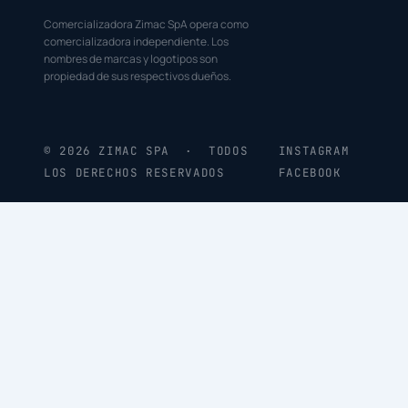
Comercializadora Zimac SpA opera como
comercializadora independiente. Los
nombres de marcas y logotipos son
propiedad de sus respectivos dueños.
© 2026 ZIMAC SPA · TODOS
INSTAGRAM
LOS DERECHOS RESERVADOS
FACEBOOK