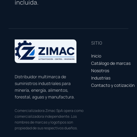
incluida.
SITIO
Inicio
Catálogo de marcas
Nosotros
Distribuidor multimarca de
Industrias
suministros industriales para
Contacto y cotización
minería, energía, alimentos,
forestal, aguas y manufactura.
Comercializadora Zimac SpA opera como
comercializadora independiente. Los
nombres de marcas y logotipos son
propiedad de sus respectivos dueños.