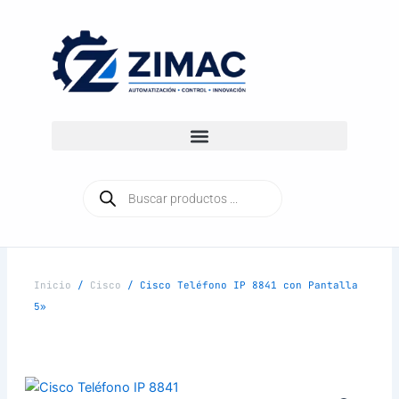
Ir
al
contenido
Búsqueda
de
productos
Inicio
/
Cisco
/ Cisco Teléfono IP 8841 con Pantalla
5»