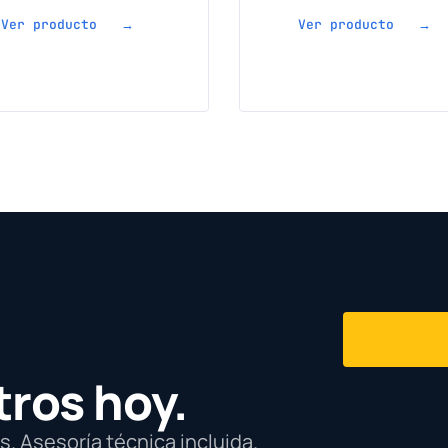
Ver producto →
Ver producto →
tros hoy.
. Asesoría técnica incluida.