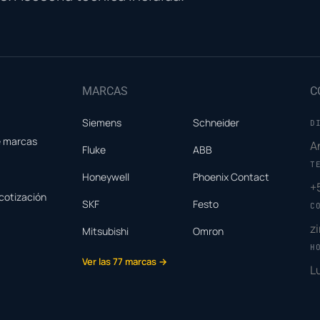
MARCAS
C
Siemens
Schneider
D
e marcas
A
Fluke
ABB
T
Honeywell
Phoenix Contact
+
cotización
SKF
Festo
C
z
Mitsubishi
Omron
H
Ver las 77 marcas →
L