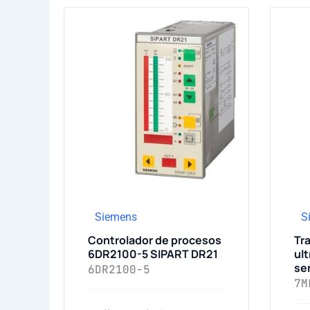
Siemens
S
Controlador de procesos
Tr
6DR2100-5 SIPART DR21
ul
se
6DR2100-5
7M