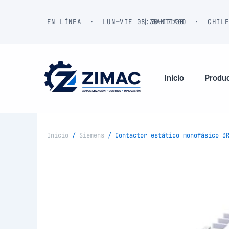
Ir
al
EN LÍNEA · LUN—VIE 08:30—17:00
| SANTIAGO · CHIL
contenido
Inicio
Produ
Inicio
/
Siemens
/ Contactor estático monofásico 3R