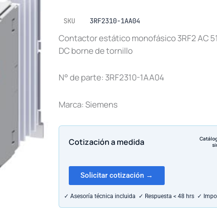
SKU
3RF2310-1AA04
Contactor estático monofásico 3RF2 AC 51 /
DC borne de tornillo
N° de parte: 3RF2310-1AA04
Marca: Siemens
Catálo
Cotización a medida
si
Solicitar cotización →
✓ Asesoría técnica incluida ✓ Respuesta < 48 hrs ✓ Impo