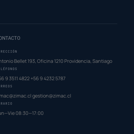
ONTACTO
IRECCIÓN
ntonio Bellet 193, Oficina 1210 Providencia, Santiago
ELÉFONOS
56 9 3511 4822
+56 9 4232 5787
ORREOS
imac@zimac.cl
gestion@zimac.cl
ORARIO
un—Vie 08:30—17:00