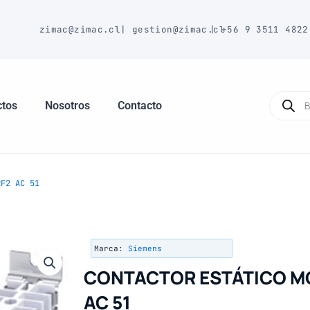
E
zimac@zimac.cl
|
gestion@zimac.cl
|
+56 9 3511 4822
Búsque
de
ctos
Nosotros
Contacto
produc
F2 AC 51
Marca:
Siemens
CONTACTOR ESTÁTICO M
AC 51