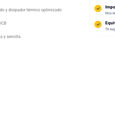
Impo
do y disipador térmico optimizado
Nos e
Equi
 DCB
Te sug
a y sencilla