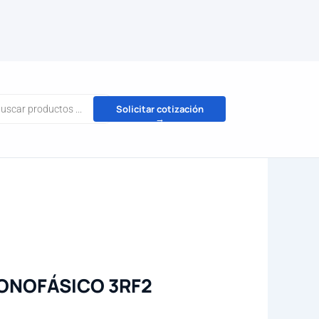
da
Solicitar cotización
→
tos
ONOFÁSICO 3RF2