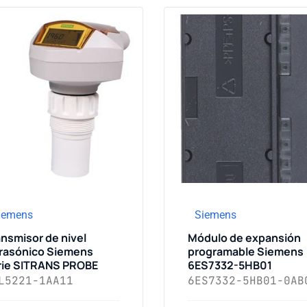
iemens
Siemens
ansmisor de nivel
Módulo de expansión
trasónico Siemens
programable Siemens
rie SITRANS PROBE
6ES7332-5HB01
L5221-1AA11
6ES7332-5HB01-0AB