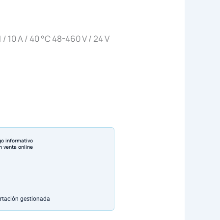
 10 A / 40 °C 48-460 V / 24 V
go informativo
n venta online
rtación gestionada