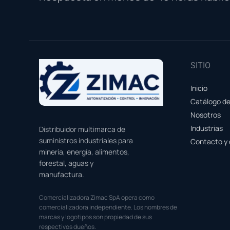
SITIO
Inicio
Catálogo d
Nosotros
Industrias
Distribuidor multimarca de
suministros industriales para
Contacto y 
minería, energía, alimentos,
forestal, aguas y
manufactura.
Comercializadora Zimac SpA opera como
comercializadora independiente. Los nombres de
marcas y logotipos son propiedad de sus
respectivos dueños.