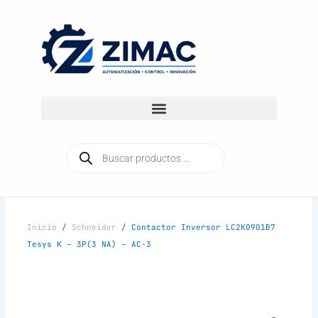
Ir
al
contenido
Búsqueda
de
productos
Inicio
/
Schneider
/ Contactor Inversor LC2K0901B7
Tesys K – 3P(3 NA) – AC-3