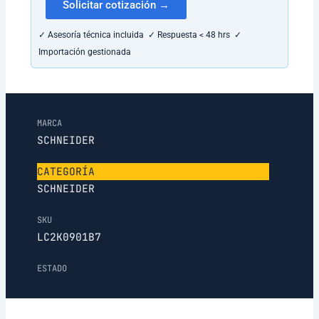
Solicitar cotización →
✓ Asesoría técnica incluida ✓ Respuesta < 48 hrs ✓
Importación gestionada
MARCA
SCHNEIDER
CATEGORÍA
SCHNEIDER
SKU
LC2K0901B7
ESTADO