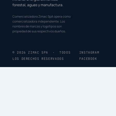
forestal, aguas y manufactura.
Comercializadora Zimac SpA opera como
comercializadora independiente. Los
nombres de marcas y logotipos son
propiedad de sus respectivos dueños.
© 2026 ZIMAC SPA · TODOS
INSTAGRAM
LOS DERECHOS RESERVADOS
FACEBOOK