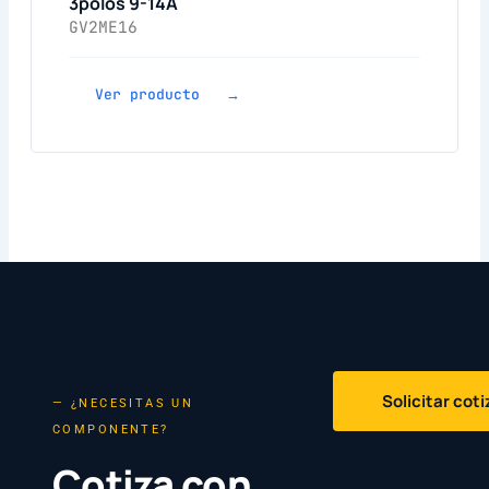
3polos 9-14A
GV2ME16
Ver producto →
Solicitar cot
— ¿NECESITAS UN
COMPONENTE?
Cotiza con