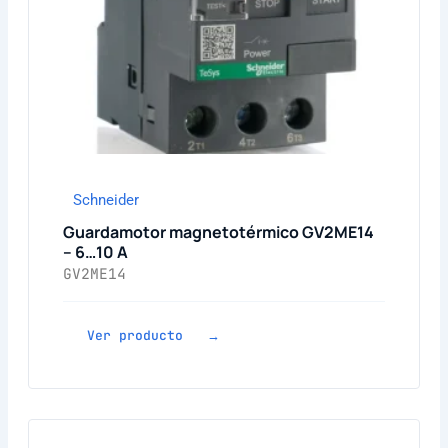
Schneider
Guardamotor magnetotérmico GV2ME14
– 6…10 A
GV2ME14
Ver producto →