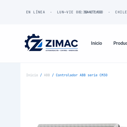
Ir
al
EN LÍNEA · LUN—VIE 08:30—17:00
| SANTIAGO · CHIL
contenido
Inicio
Produ
Inicio
/
ABB
/ Controlador ABB serie CM30