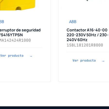
BB
ABB
terruptor de seguridad
Contactor A16-40-00
S416YTPSN
220-230V 50Hz / 230-
240V 60Hz
MA142424R1000
1SBL181201R8000
Ver producto →
Ver producto →