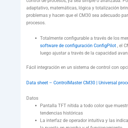
control de procesos, ya sea simple o avanzada. Po
adaptativo, matemáticas, lógica y totalización brin
problemas y hacen que el CM30 sea adecuado par
procesos.
Totalmente configurable a través de los men
software de configuración ConfigPilot
, el 
luego ajustar a través de la capacidad ava
Fácil integración en un sistema de control con 
Data sheet – ControlMaster CM30 | Universal proce
Datos
Pantalla TFT nítida a todo color que muestr
tendencias históricas
La interfaz de operador intuitiva y las indic
la puesta en marcha y el funcionamiento.