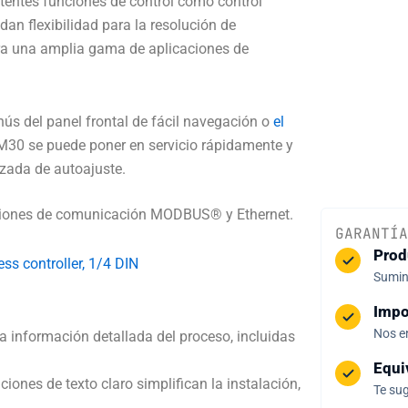
tentes funciones de control como control
dan flexibilidad para la resolución de
a una amplia gama de aplicaciones de
ús del panel frontal de fácil navegación o
el
CM30 se puede poner en servicio rápidamente y
nzada de autoajuste.
opciones de comunicación MODBUS® y Ethernet.
GARANTÍA
Prod
ss controller, 1/4 DIN
Sumini
Impo
Nos e
a información detallada del proceso, incluidas
Equi
aciones de texto claro simplifican la instalación,
Te sug