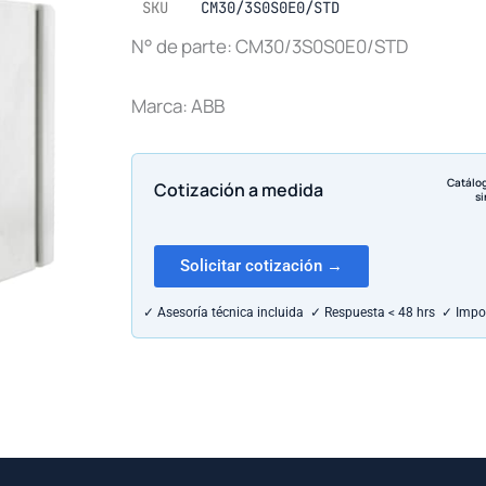
SKU
CM30/3S0S0E0/STD
N° de parte: CM30/3S0S0E0/STD
Marca: ABB
Catálo
Cotización a medida
si
Solicitar cotización →
✓ Asesoría técnica incluida ✓ Respuesta < 48 hrs ✓ Impo