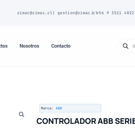
E
zimac@zimac.cl
|
gestion@zimac.cl
|
+56 9 3511 4822
Búsque
de
ctos
Nosotros
Contacto
produc
Marca:
ABB
CONTROLADOR ABB SERI