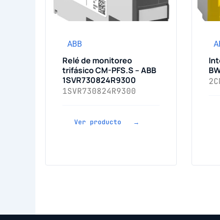
ABB
A
Relé de monitoreo
In
trifásico CM-PFS.S – ABB
BW
1SVR730824R9300
2C
1SVR730824R9300
Ver producto →