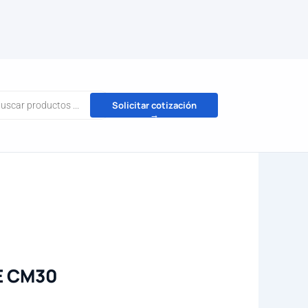
da
Solicitar cotización
→
tos
E CM30