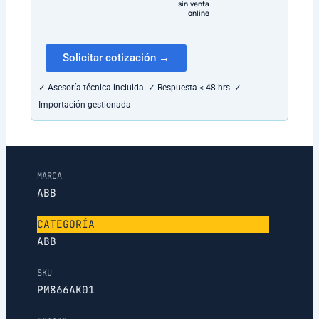
sin venta
online
Solicitar cotización →
✓ Asesoría técnica incluida ✓ Respuesta < 48 hrs ✓
Importación gestionada
MARCA
ABB
CATEGORÍA
ABB
SKU
PM866AK01