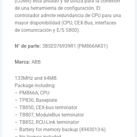
(COM4) está aislado y se utiliza para la conexión
de una herramienta de configuración. El
controlador admite redundancia de CPU para una
mayor disponibilidad (CPU, CEX-Bus, interfaces
de comunicación y E/S S800).
N° de parte:
3BSE076939R1 (PM866AK01)
Marca:
ABB
133MHz and 64MB.
Package including:
– PM866A, CPU
– TP830, Baseplate
– TB850, CEX-bus terminator
– TB807, ModuleBus terminator
– TB852, RCU-Link terminator
– Battery for memory backup (4943013-6)
– No license included.