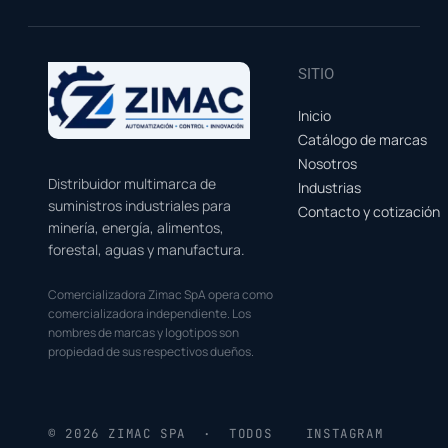
SITIO
Inicio
Catálogo de marcas
Nosotros
Distribuidor multimarca de
Industrias
suministros industriales para
Contacto y cotización
minería, energía, alimentos,
forestal, aguas y manufactura.
Comercializadora Zimac SpA opera como
comercializadora independiente. Los
nombres de marcas y logotipos son
propiedad de sus respectivos dueños.
© 2026 ZIMAC SPA · TODOS
INSTAGRAM