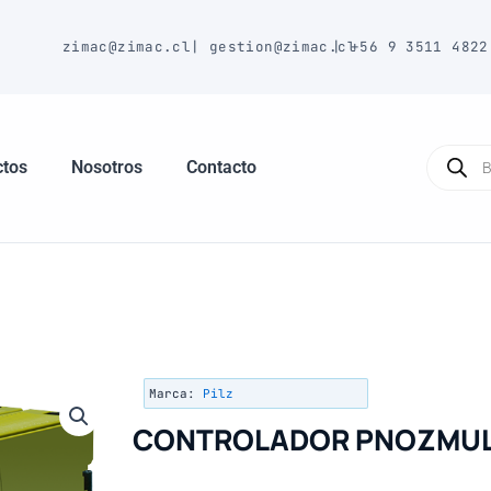
E
zimac@zimac.cl
|
gestion@zimac.cl
|
+56 9 3511 4822
Búsque
de
ctos
Nosotros
Contacto
produc
Marca:
Pilz
CONTROLADOR PNOZMUL