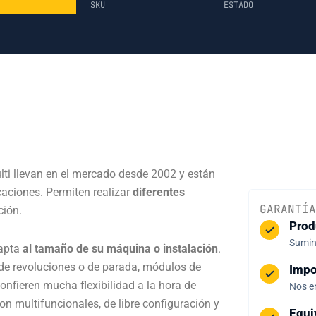
SKU
ESTADO
ti llevan en el mercado desde 2002 y están
caciones. Permiten realizar
diferentes
GARANTÍA
ción.
Prod
Sumini
dapta
al tamaño de su máquina o instalación
.
 de revoluciones o de parada, módulos de
Impo
onfieren mucha flexibilidad a la hora de
Nos e
on multifuncionales, de libre configuración y
Equi