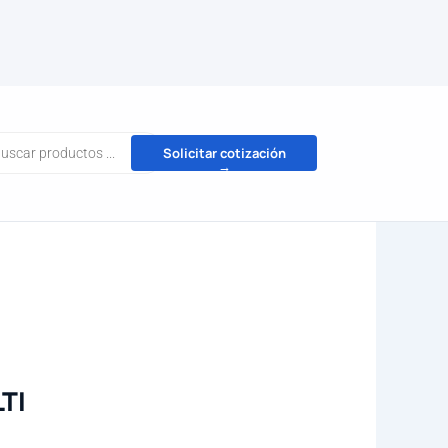
da
Solicitar cotización
→
tos
TI