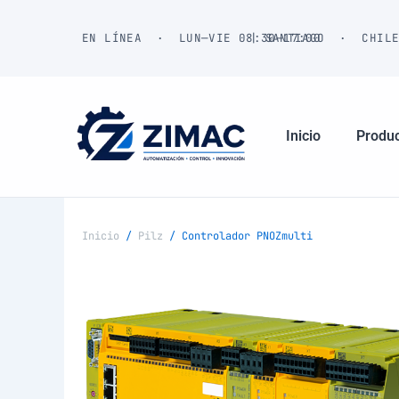
Ir
al
EN LÍNEA · LUN—VIE 08:30—17:00
| SANTIAGO · CHIL
contenido
Inicio
Produ
Inicio
/
Pilz
/ Controlador PNOZmulti