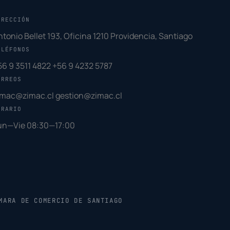
IRECCIÓN
ntonio Bellet 193, Oficina 1210 Providencia, Santiago
ELÉFONOS
56 9 3511 4822
+56 9 4232 5787
ORREOS
imac@zimac.cl
gestion@zimac.cl
ORARIO
un—Vie 08:30—17:00
MARA DE COMERCIO DE SANTIAGO