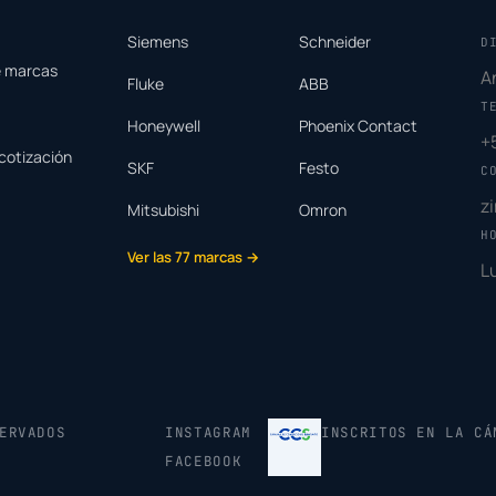
Siemens
Schneider
D
e marcas
A
Fluke
ABB
T
Honeywell
Phoenix Contact
+
cotización
SKF
Festo
C
z
Mitsubishi
Omron
H
Ver las 77 marcas →
L
ERVADOS
INSTAGRAM
INSCRITOS EN LA CÁ
FACEBOOK