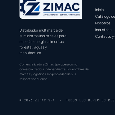
Inicio
Catálogo d
Nosotros
Industrias
Distribuidor multimarca de
suministros industriales para
Contacto y 
minería, energía, alimentos,
forestal, aguas y
manufactura.
Comercializadora Zimac SpA opera como
comercializadora independiente. Los nombres de
marcas y logotipos son propiedad de sus
respectivos dueños.
© 2026 ZIMAC SPA · TODOS LOS DERECHOS RES