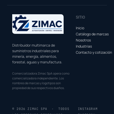
SITIO
Inicio
Catálogo de marcas
Nosotros
Distribuidor multimarca de
Industrias
suministros industriales para
Contacto y cotización
minería, energía, alimentos,
forestal, aguas y manufactura.
Comercializadora Zimac SpA opera como
comercializadora independiente. Los
nombres de marcas y logotipos son
propiedad de sus respectivos dueños.
© 2026 ZIMAC SPA · TODOS
INSTAGRAM