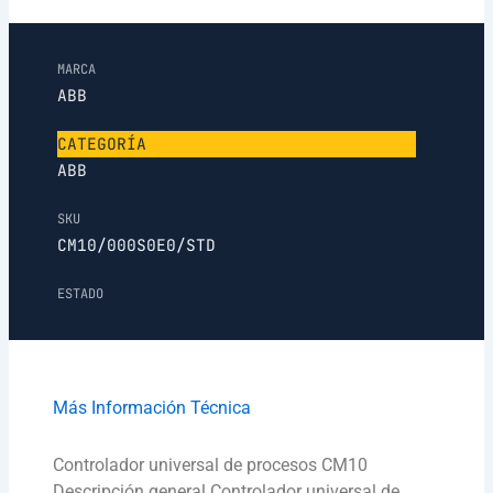
MARCA
ABB
CATEGORÍA
ABB
SKU
CM10/000S0E0/STD
ESTADO
Más Información Técnica
Controlador universal de procesos CM10
Descripción general Controlador universal de