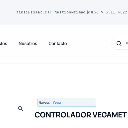
E
zimac@zimac.cl
|
gestion@zimac.cl
|
+56 9 3511 4822
Búsque
de
ctos
Nosotros
Contacto
produc
Marca:
Vega
CONTROLADOR VEGAMET 