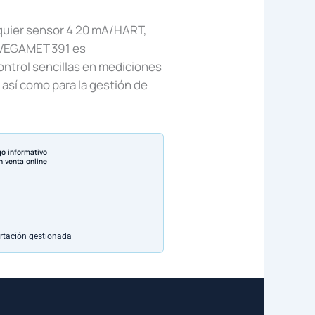
quier sensor 4 20 mA/HART,
l VEGAMET 391 es
ntrol sencillas en mediciones
así como para la gestión de
go informativo
n venta online
rtación gestionada