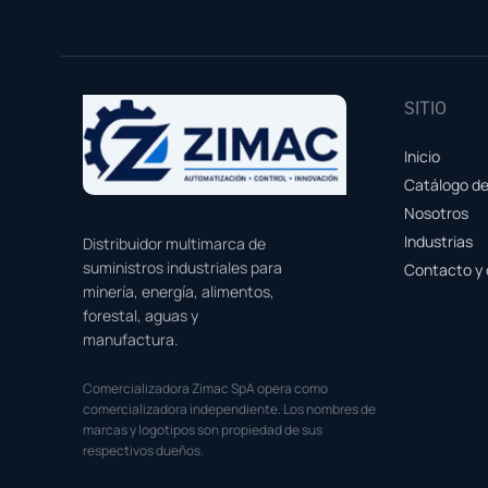
SITIO
Inicio
Catálogo d
Nosotros
Industrias
Distribuidor multimarca de
suministros industriales para
Contacto y 
minería, energía, alimentos,
forestal, aguas y
manufactura.
Comercializadora Zimac SpA opera como
comercializadora independiente. Los nombres de
marcas y logotipos son propiedad de sus
respectivos dueños.