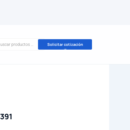
da
Solicitar cotización
→
tos
391