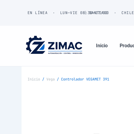
Ir
al
EN LÍNEA · LUN—VIE 08:30—17:00
| SANTIAGO · CHIL
contenido
Inicio
Produ
Inicio
/
Vega
/ Controlador VEGAMET 391