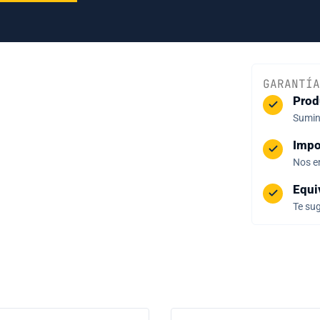
GARANTÍA
Prod
Sumini
Impo
Nos e
Equi
Te sug