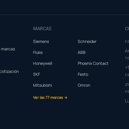
MARCAS
C
Siemens
Schneider
D
e marcas
A
Fluke
ABB
T
Honeywell
Phoenix Contact
+
cotización
SKF
Festo
C
z
Mitsubishi
Omron
H
Ver las 77 marcas →
L