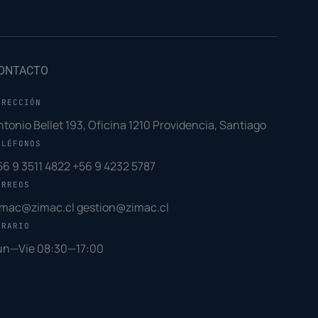
ONTACTO
IRECCIÓN
ntonio Bellet 193, Oficina 1210 Providencia, Santiago
ELÉFONOS
56 9 3511 4822
+56 9 4232 5787
ORREOS
imac@zimac.cl
gestion@zimac.cl
ORARIO
un—Vie 08:30—17:00