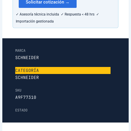
Solicitar cotización →
✓ Asesoría técnica incluida ✓ Respuesta < 48 hrs ✓
Importación gestionada
MARCA
SCHNEIDER
CATEGORÍA
SCHNEIDER
SKU
A9F77310
ESTADO