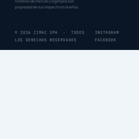
nombres de marcas y logotipos son
propiedad de sus respectivos dueños.
© 2026 ZIMAC SPA · TODOS
INSTAGRAM
LOS DERECHOS RESERVADOS
FACEBOOK