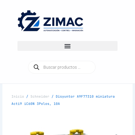
Ir
al
contenido
Búsqueda
de
productos
Inicio
/
Schneider
/ Disyuntor A9F77310 miniatura
Acti9 iC60N 3Polos, 10A