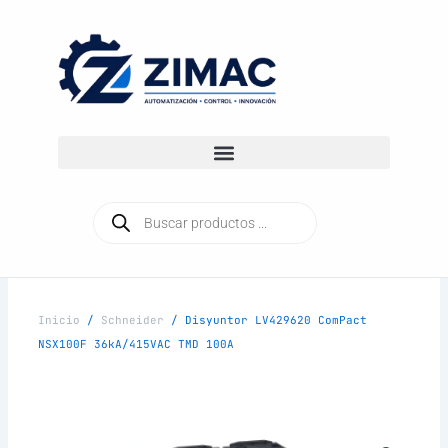
Ir
al
contenido
Búsqueda
de
productos
Inicio
/
Schneider
/ Disyuntor LV429620 ComPact
NSX100F 36kA/415VAC TMD 100A