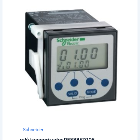
Schneider
relé temporizador RE88857005