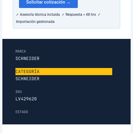
Solicitar cotización →
✓ Asesoría técnica incluida ✓ Respuesta < 48 hrs ✓
Importación gestionada
MARCA
SCHNEIDER
CATEGORÍA
SCHNEIDER
SKU
LV429620
ESTADO