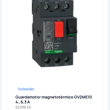
Schneider
Guardamotor magnetotérmico GV2ME10
4…6,3 A
GV2ME10