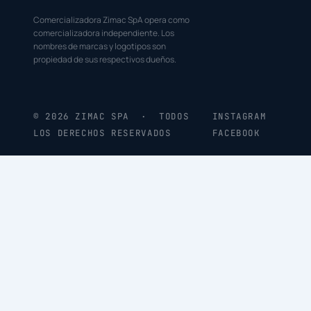
Comercializadora Zimac SpA opera como
comercializadora independiente. Los
nombres de marcas y logotipos son
propiedad de sus respectivos dueños.
© 2026 ZIMAC SPA · TODOS
INSTAGRAM
LOS DERECHOS RESERVADOS
FACEBOOK