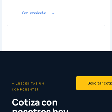
Ver producto →
Solicitar cot
— ¿NECESITAS UN
COMPONENTE?
Cotiza con
nosotros hoy.