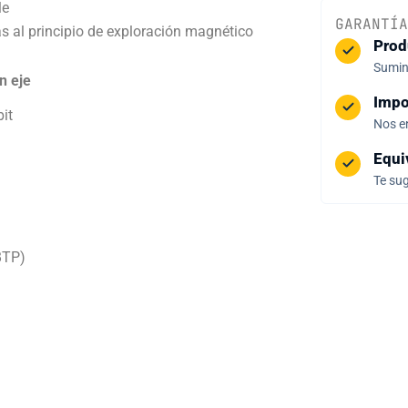
le
GARANTÍA
as al principio de exploración magnético
Prod
Sumini
n eje
Impo
it
Nos e
Equi
Te sug
BTP)