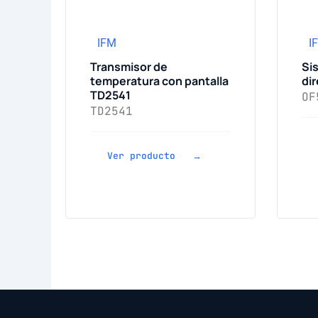
IFM
I
Transmisor de
Si
temperatura con pantalla
di
TD2541
OF
TD2541
Ver producto →