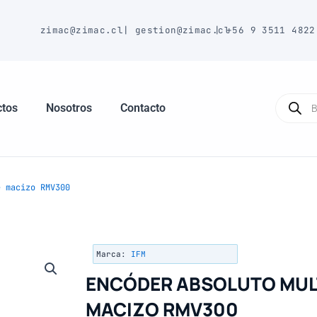
E
zimac@zimac.cl
|
gestion@zimac.cl
|
+56 9 3511 4822
Búsque
de
ctos
Nosotros
Contacto
produc
 macizo RMV300
Marca:
IFM
ENCÓDER ABSOLUTO MULT
MACIZO RMV300