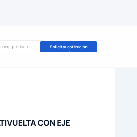
da
Solicitar cotización
→
tos
IVUELTA CON EJE