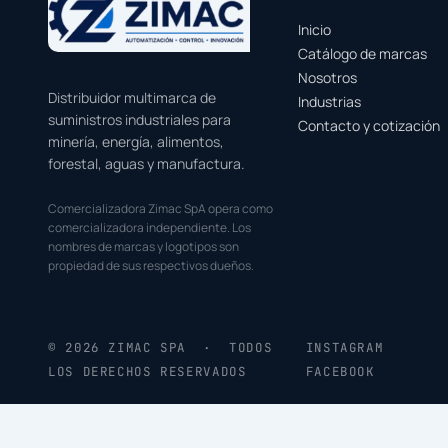
Inicio
Catálogo de marcas
Nosotros
Distribuidor multimarca de
Industrias
suministros industriales para
Contacto y cotización
minería, energía, alimentos,
forestal, aguas y manufactura.
Comercializadora Zimac SpA opera como
comercializadora independiente. Los
nombres de marcas y logotipos son
propiedad de sus respectivos dueños.
© 2026 ZIMAC SPA · TODOS
INSTAGRAM
LOS DERECHOS RESERVADOS
FACEBOOK