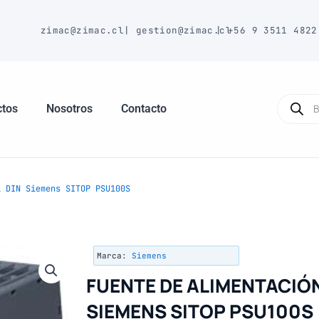
E
zimac@zimac.cl
|
gestion@zimac.cl
|
+56 9 3511 4822
Búsque
de
ctos
Nosotros
Contacto
produc
 DIN Siemens SITOP PSU100S
Marca:
Siemens
FUENTE DE ALIMENTACIÓN
SIEMENS SITOP PSU100S