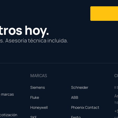
tros hoy.
. Asesoría técnica incluida.
MARCAS
C
Siemens
Schneider
D
e marcas
A
Fluke
ABB
T
Honeywell
Phoenix Contact
+
cotización
SKF
Festo
C