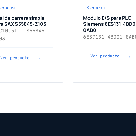
iemens
Siemens
al de carrera simple
Módulo E/S para PLC
ra SAX S55845-Z103
Siemens 6ES131-4BD0
0AB0
C10.51 | S55845-
6ES7131-4BD01-0AB
03
Ver producto →
Ver producto →