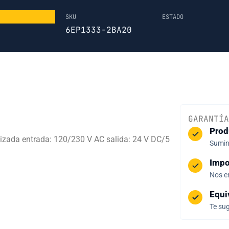
SKU
ESTADO
6EP1333-2BA20
GARANTÍA
Prod
izada entrada: 120/230 V AC salida: 24 V DC/5
Sumini
Impo
Nos e
Equi
Te sug