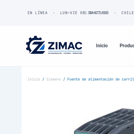
Ir
al
EN LÍNEA · LUN—VIE 08:30—17:00
| SANTIAGO · CHIL
contenido
Inicio
Produ
Inicio
/
Siemens
/ Fuente de alimentación de carril