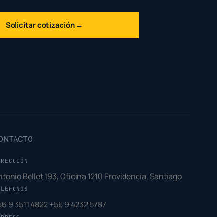
Solicitar cotización →
ONTACTO
IRECCIÓN
ntonio Bellet 193, Oficina 1210 Providencia, Santiago
ELÉFONOS
56 9 3511 4822
+56 9 4232 5787
ORREOS