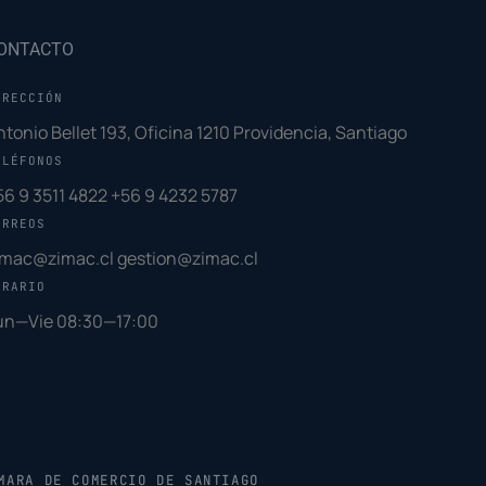
ONTACTO
IRECCIÓN
ntonio Bellet 193, Oficina 1210 Providencia, Santiago
ELÉFONOS
56 9 3511 4822
+56 9 4232 5787
ORREOS
imac@zimac.cl
gestion@zimac.cl
ORARIO
un—Vie 08:30—17:00
MARA DE COMERCIO DE SANTIAGO