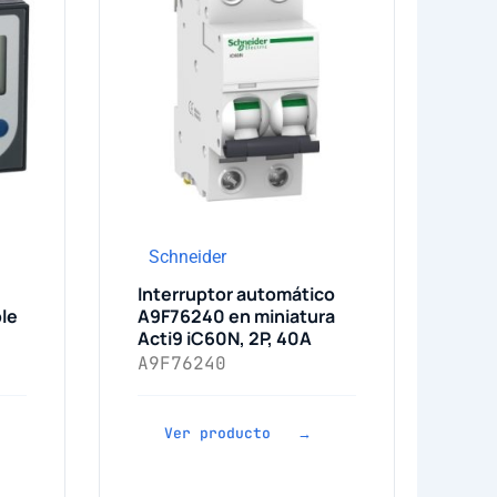
Schneider
Interruptor automático
le
A9F76240 en miniatura
Acti9 iC60N, 2P, 40A
A9F76240
Ver producto →