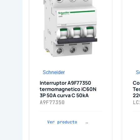
Schneider
S
Interruptor A9F77350
Co
termomagnetico iC60N
Te
3P 50A curva C 50kA
22
A9F77350
LC
Ver producto →