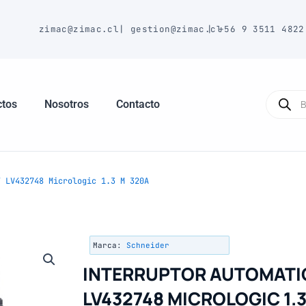
E
zimac@zimac.cl
|
gestion@zimac.cl
|
+56 9 3511 4822
Búsque
de
ctos
Nosotros
Contacto
produc
 LV432748 Micrologic 1.3 M 320A
Marca:
Schneider
INTERRUPTOR AUTOMATI
LV432748 MICROLOGIC 1.