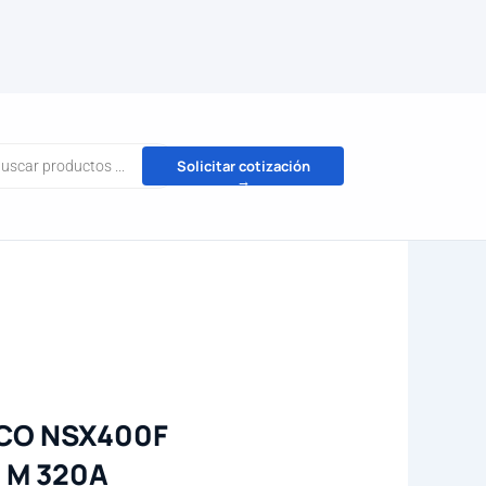
da
Solicitar cotización
→
tos
CO NSX400F
3 M 320A