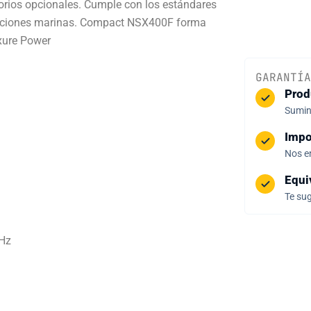
orios opcionales. Cumple con los estándares
icaciones marinas. Compact NSX400F forma
uxure Power
GARANTÍA
Prod
Sumini
Impo
Nos e
Equi
Te sug
 Hz