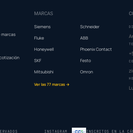
MARCAS
C
Siemens
Schneider
D
e marcas
A
Fluke
ABB
T
Honeywell
Phoenix Contact
+
cotización
SKF
Festo
C
z
Mitsubishi
Omron
H
Ver las 77 marcas →
L
ERVADOS
INSTAGRAM
INSCRITOS EN LA CÁ