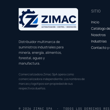
SITIO
Inicio
Catálogo d
Nosotros
Industrias
Distribuidor multimarca de
suministros industriales para
Contacto y 
minería, energía, alimentos,
forestal, aguas y
manufactura.
Comercializadora Zimac SpA opera como
comercializadora independiente. Los nombres de
marcas y logotipos son propiedad de sus
respectivos dueños.
© 2026 ZIMAC SPA · TODOS LOS DERECHOS RES