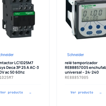
chneider
Schneider
ntactor LC1D25M7
relé temporizador
sys Deca 3P 25 A AC-3
RE88857005 enchufab
0V ac 50 60hz
universal – 24-240
1D25M7
RE88857005
Ver producto →
Ver producto →