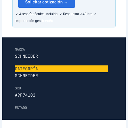
Solicitar cotización →
✓ Asesoría técnica incluida ✓ Respuesta < 48 hrs ✓
Importación gestionada
MARCA
SCHNEIDER
CATEGORÍA
SCHNEIDER
SKU
A9F74102
ESTADO