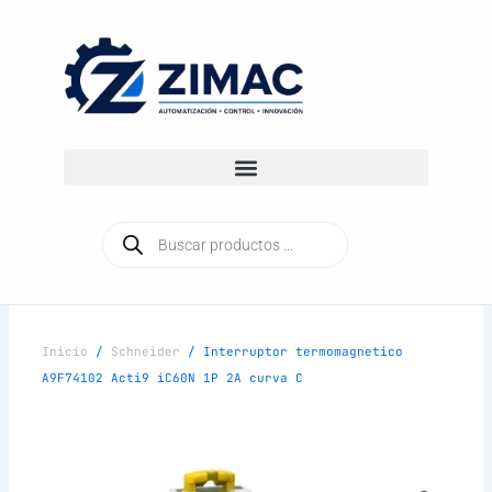
Ir
al
contenido
Búsqueda
de
productos
Inicio
/
Schneider
/ Interruptor termomagnetico
A9F74102 Acti9 iC60N 1P 2A curva C