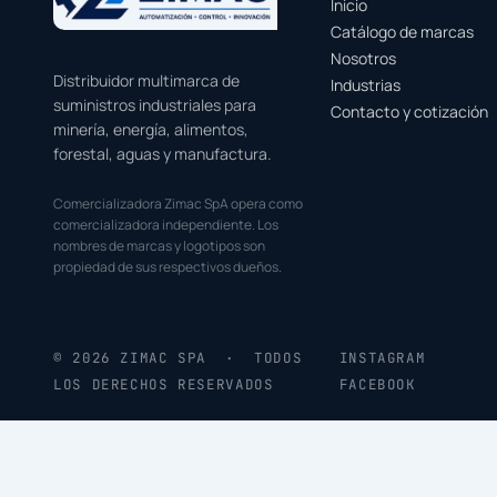
Inicio
Catálogo de marcas
Nosotros
Distribuidor multimarca de
Industrias
suministros industriales para
Contacto y cotización
minería, energía, alimentos,
forestal, aguas y manufactura.
Comercializadora Zimac SpA opera como
comercializadora independiente. Los
nombres de marcas y logotipos son
propiedad de sus respectivos dueños.
© 2026 ZIMAC SPA · TODOS
INSTAGRAM
LOS DERECHOS RESERVADOS
FACEBOOK