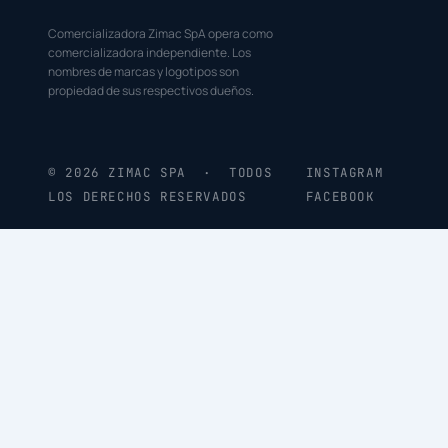
Comercializadora Zimac SpA opera como
comercializadora independiente. Los
nombres de marcas y logotipos son
propiedad de sus respectivos dueños.
© 2026 ZIMAC SPA · TODOS
INSTAGRAM
LOS DERECHOS RESERVADOS
FACEBOOK