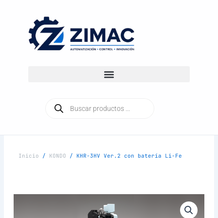
Ir
al
contenido
Búsqueda
de
productos
Inicio
/
KONDO
/ KHR-3HV Ver.2 con batería Li-Fe