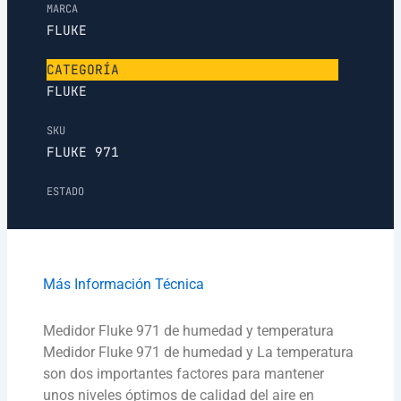
MARCA
FLUKE
CATEGORÍA
FLUKE
SKU
FLUKE 971
ESTADO
Más Información Técnica
Medidor Fluke 971 de humedad y temperatura
Medidor Fluke 971 de humedad y La temperatura
son dos importantes factores para mantener
unos niveles óptimos de calidad del aire en