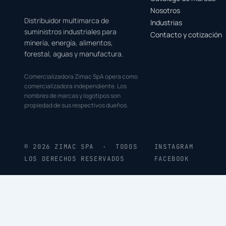
Nosotros
Distribuidor multimarca de
Industrias
suministros industriales para
Contacto y cotización
minería, energía, alimentos,
forestal, aguas y manufactura.
Comercializadora Zimac SpA opera como
comercializadora independiente. Los
nombres de marcas y logotipos son
propiedad de sus respectivos dueños.
© 2026 ZIMAC SPA · TODOS
INSTAGRAM
LOS DERECHOS RESERVADOS
FACEBOOK