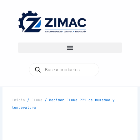
Ir
al
contenido
Búsqueda
de
productos
Inicio
/
Fluke
/ Medidor Fluke 971 de humedad y
temperatura