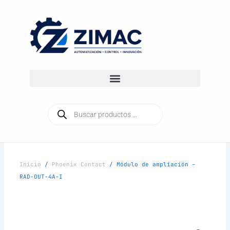
Ir
al
contenido
Búsqueda
de
productos
Inicio
/
Phoenix Contact
/ Módulo de ampliación –
RAD-OUT-4A-I