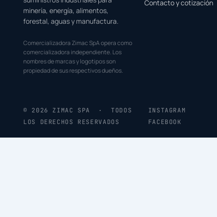
Contacto y cotización
minería, energía, alimentos,
forestal, aguas y manufactura.
Comercializadora Zimac SpA opera como
comercializadora independiente. Los
nombres de marcas y logotipos son
propiedad de sus respectivos dueños.
© 2026 ZIMAC SPA · TODOS
INSTAGRAM
LOS DERECHOS RESERVADOS
FACEBOOK