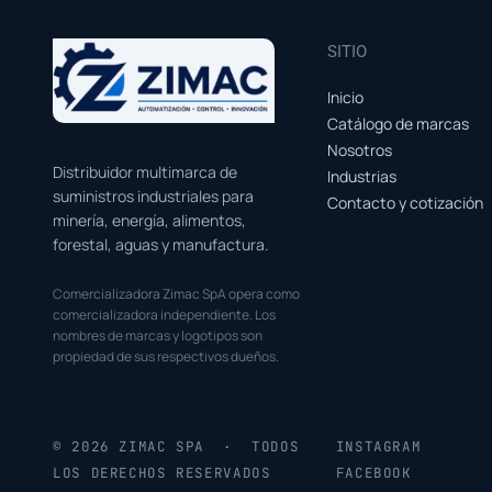
SITIO
Inicio
Catálogo de marcas
Nosotros
Distribuidor multimarca de
Industrias
suministros industriales para
Contacto y cotización
minería, energía, alimentos,
forestal, aguas y manufactura.
Comercializadora Zimac SpA opera como
comercializadora independiente. Los
nombres de marcas y logotipos son
propiedad de sus respectivos dueños.
© 2026 ZIMAC SPA · TODOS
INSTAGRAM
LOS DERECHOS RESERVADOS
FACEBOOK