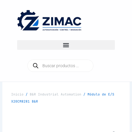
Ir
al
contenido
Búsqueda
de
productos
Inicio
/
B&R Industrial Automation
/ Módulo de E/S
X20CM8281 B&R