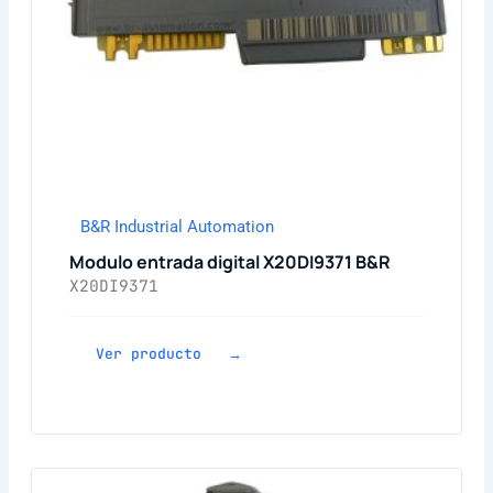
B&R Industrial Automation
Modulo entrada digital X20DI9371 B&R
X20DI9371
Ver producto →