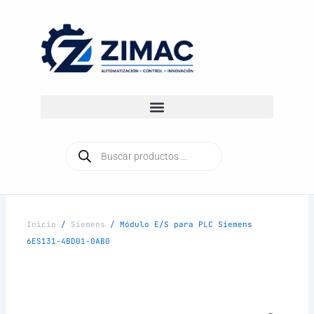
Ir
al
contenido
Búsqueda
de
productos
Inicio
/
Siemens
/ Módulo E/S para PLC Siemens
6ES131-4BD01-0AB0