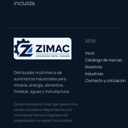
incluida.
SITIO
Inicio
Catálogo de marcas
Nosotros
Distribuidor multimarca de
Industrias
suministros industriales para
Contacto y cotización
minería, energía, alimentos,
forestal, aguas y manufactura.
Comercializadora Zimac SpA opera como
comercializadora independiente. Los
nombres de marcas y logotipos son
propiedad de sus respectivos dueños.