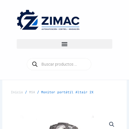
Ir
al
contenido
Búsqueda
de
productos
Inicio
/
MSA
/ Monitor portátil Altair 2X