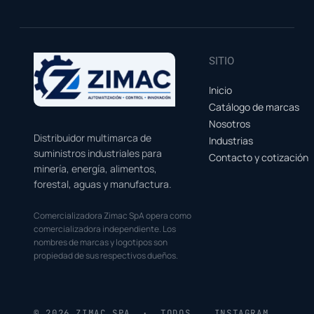
SITIO
Inicio
Catálogo de marcas
Nosotros
Distribuidor multimarca de
Industrias
suministros industriales para
Contacto y cotización
minería, energía, alimentos,
forestal, aguas y manufactura.
Comercializadora Zimac SpA opera como
comercializadora independiente. Los
nombres de marcas y logotipos son
propiedad de sus respectivos dueños.
© 2026 ZIMAC SPA · TODOS
INSTAGRAM