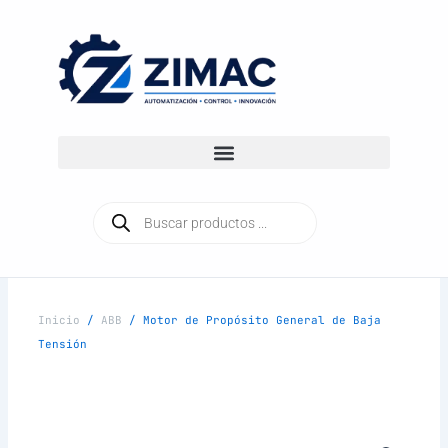
Ir
al
contenido
Búsqueda
de
productos
Inicio
/
ABB
/ Motor de Propósito General de Baja
Tensión