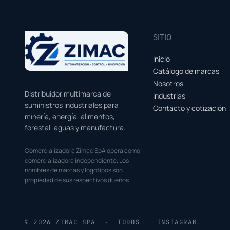
SITIO
Inicio
Catálogo de marcas
Nosotros
Distribuidor multimarca de
Industrias
suministros industriales para
Contacto y cotización
minería, energía, alimentos,
forestal, aguas y manufactura.
Comercializadora Zimac SpA opera como
comercializadora independiente. Los
nombres de marcas y logotipos son
propiedad de sus respectivos dueños.
© 2026 ZIMAC SPA · TODOS
INSTAGRAM