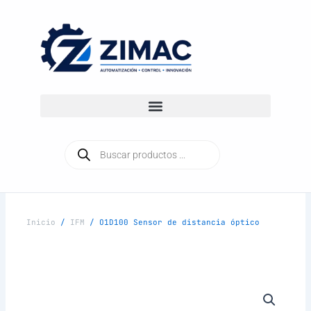
Ir
al
contenido
Búsqueda
de
productos
Inicio
/
IFM
/ O1D100 Sensor de distancia óptico