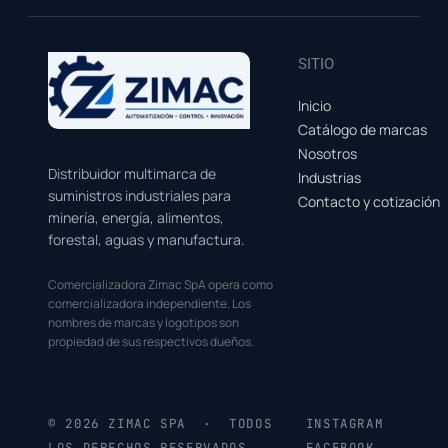
SITIO
Inicio
Catálogo de marcas
Nosotros
Distribuidor multimarca de
Industrias
suministros industriales para
Contacto y cotización
minería, energía, alimentos,
forestal, aguas y manufactura.
Comercializadora Zimac SpA opera como
comercializadora independiente. Los
nombres de marcas y logotipos son
propiedad de sus respectivos dueños.
© 2026 ZIMAC SPA · TODOS
INSTAGRAM
LOS DERECHOS RESERVADOS
FACEBOOK