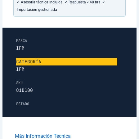
✓ Asesoría técnica incluida ✓ Respuesta < 48 hrs ✓
Importación gestionada
MARCA
IFM
CATEGORÍA
IFM
SKU
O1D100
ESTADO
Más Información Técnica