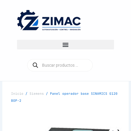
Ir
al
contenido
Búsqueda
de
productos
Inicio
/
Siemens
/ Panel operador base SINAMICS G120
BOP-2