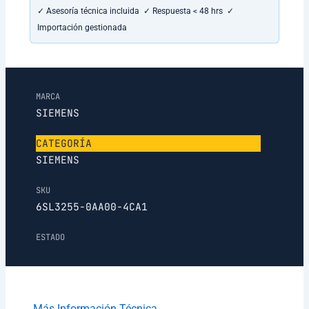
✓ Asesoría técnica incluida ✓ Respuesta < 48 hrs ✓
Importación gestionada
MARCA
SIEMENS
CATEGORÍA
SIEMENS
SKU
6SL3255-0AA00-4CA1
ESTADO
Más Información Técnica