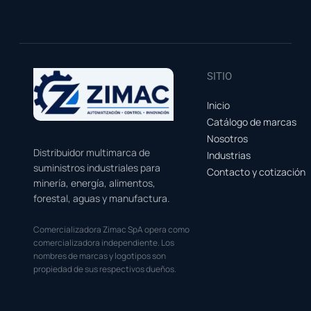
SITIO
Inicio
Catálogo de marcas
Nosotros
Distribuidor multimarca de
Industrias
suministros industriales para
Contacto y cotización
minería, energía, alimentos,
forestal, aguas y manufactura.
Comercializadora Zimac SpA opera como
comercializadora independiente. Los
nombres de marcas y logotipos son
propiedad de sus respectivos dueños.