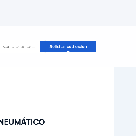
da
Solicitar cotización
→
tos
ONEUMÁTICO