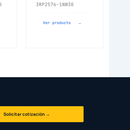
0
3RP2576-1NW30
Ver producto →
Solicitar cotización →