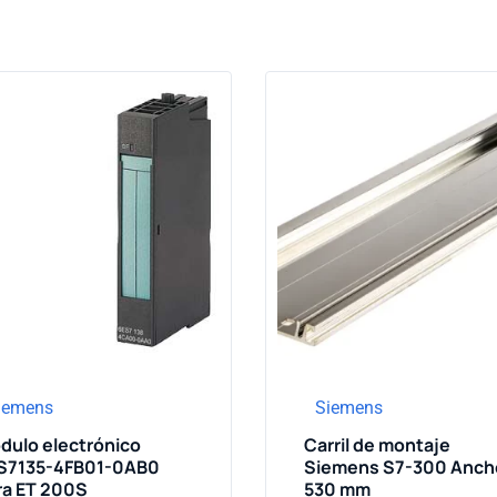
iemens
Siemens
dulo electrónico
Carril de montaje
S7135-4FB01-0AB0
Siemens S7-300 Anch
ra ET 200S
530 mm