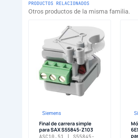
PRODUCTOS RELACIONADOS
Otros productos de la misma familia.
Siemens
S
Final de carrera simple
Mó
para SAX S55845-Z103
6E
pa
ASC10.51 | S55845-