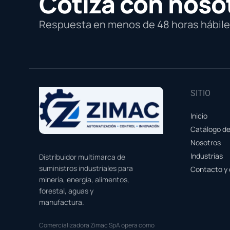
Cotiza con noso
Respuesta en menos de 48 horas hábiles
SITIO
Inicio
Catálogo d
Nosotros
Industrias
Distribuidor multimarca de
suministros industriales para
Contacto y 
minería, energía, alimentos,
forestal, aguas y
manufactura.
Comercializadora Zimac SpA opera como