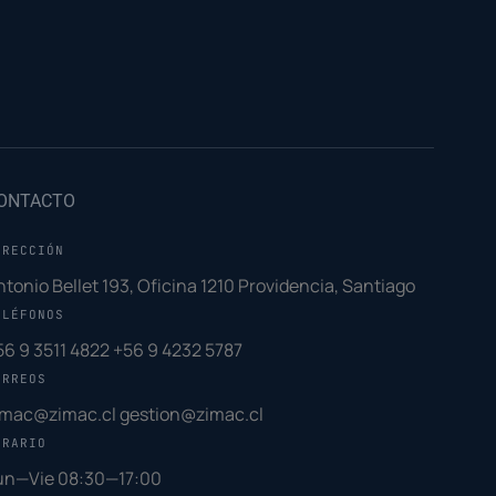
ONTACTO
IRECCIÓN
ntonio Bellet 193, Oficina 1210 Providencia, Santiago
ELÉFONOS
56 9 3511 4822
+56 9 4232 5787
ORREOS
imac@zimac.cl
gestion@zimac.cl
ORARIO
un—Vie 08:30—17:00