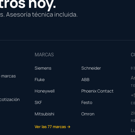
tros hoy.
. Asesoría técnica incluida.
MARCAS
C
Siemens
Schneider
D
e marcas
A
Fluke
ABB
T
Honeywell
Phoenix Contact
+
cotización
SKF
Festo
C
z
Mitsubishi
Omron
H
Ver las 77 marcas →
L