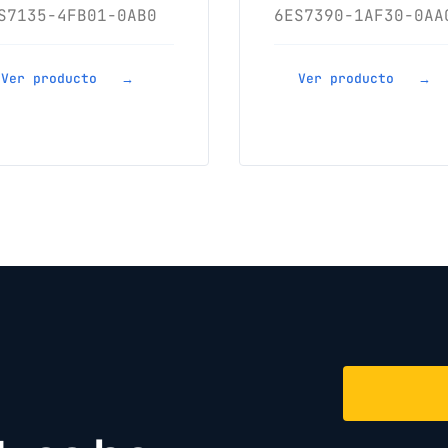
S7135-4FB01-0AB0
6ES7390-1AF30-0AA
Ver producto →
Ver producto →