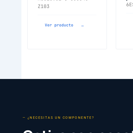
6E
Z103
Ver producto →
— ¿NECESITAS UN COMPONENTE?