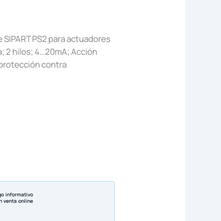
e SIPART PS2 para actuadores
a; 2 hilos; 4…20mA; Acción
 protección contra
go informativo
n venta online