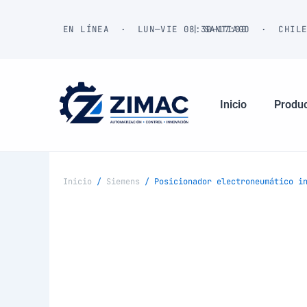
Ir
al
EN LÍNEA · LUN—VIE 08:30—17:00
| SANTIAGO · CHIL
contenido
Inicio
Produ
Inicio
/
Siemens
/ Posicionador electroneumático in