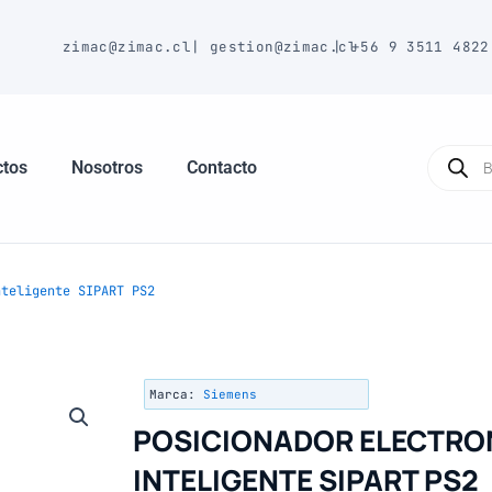
E
zimac@zimac.cl
|
gestion@zimac.cl
|
+56 9 3511 4822
Búsque
de
ctos
Nosotros
Contacto
produc
teligente SIPART PS2
Marca:
Siemens
POSICIONADOR ELECTR
INTELIGENTE SIPART PS2