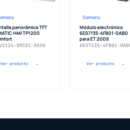
iemens
Siemens
ntalla panorámica TFT
Módulo electrónico
MATIC HMI TP1200
6ES7135-4FB01-0AB0
mfort
para ET 200S
V2124-0MC01-0AX0
6ES7135-4FB01-0AB
Ver producto →
Ver producto →