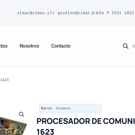
E
zimac@zimac.cl
|
gestion@zimac.cl
|
+56 9 3511 4822
Búsque
de
ctos
Nosotros
Contacto
produc
 1623
Marca:
Siemens
PROCESADOR DE COMUNI
1623