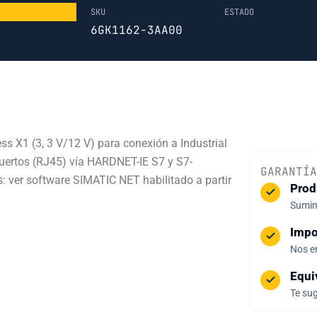
SKU
ESTADO
6GK1162-3AA00
s X1 (3, 3 V/12 V) para conexión a Industrial
uertos (RJ45) vía HARDNET-IE S7 y S7-
GARANTÍA
: ver software SIMATIC NET habilitado a partir
Prod
Sumini
Impo
Nos e
Equi
Te sug