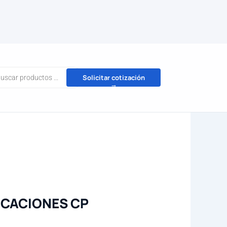
da
Solicitar cotización
→
tos
CACIONES CP