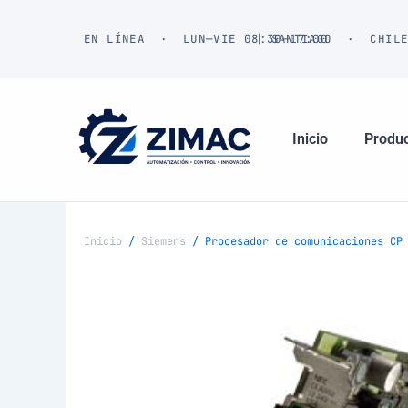
Ir
al
EN LÍNEA · LUN—VIE 08:30—17:00
| SANTIAGO · CHIL
contenido
Inicio
Produ
Inicio
/
Siemens
/ Procesador de comunicaciones CP