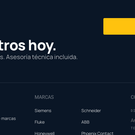
tros hoy.
. Asesoría técnica incluida.
MARCAS
C
Siemens
Schneider
D
e marcas
A
Fluke
ABB
T
Honeywell
Phoenix Contact