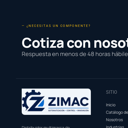
— ¿NECESITAS UN COMPONENTE?
Cotiza con noso
Respuesta en menos de 48 horas hábiles
SITIO
Inicio
Catálogo d
Nosotros
Industrias
Distribuidor multimarca de