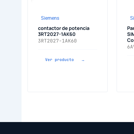
Siemens
S
contactor de potencia
Pa
3RT2027-1AK60
SI
Co
3RT2027-1AK60
6A
Ver producto →