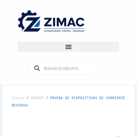
Ir
al
contenido
Búsqueda
de
productos
Inicio
/
MEGGER
/ PRUEBA DE DISPOSITIVOS DE CORRIENTE
RESIDUAL