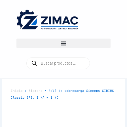
Ir
al
contenido
Búsqueda
de
productos
Inicio
/
Siemens
/ Relé de sobrecarga Siemens SIRIUS
Classic 3RB, 1 NA + 1 NC