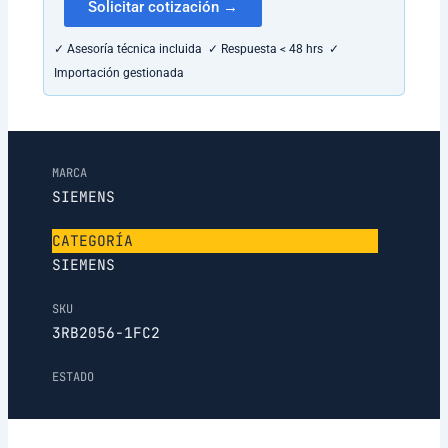
Solicitar cotización →
✓ Asesoría técnica incluida ✓ Respuesta < 48 hrs ✓
Importación gestionada
MARCA
SIEMENS
CATEGORÍA
SIEMENS
SKU
3RB2056-1FC2
ESTADO