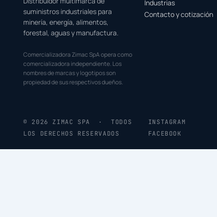
Distribuidor multimarca de
Industrias
suministros industriales para
Contacto y cotización
minería, energía, alimentos,
forestal, aguas y manufactura.
Comercializadora Zimac SpA opera como
comercializadora independiente. Los
nombres de marcas y logotipos son
propiedad de sus respectivos dueños.
© 2026 ZIMAC SPA · TODOS
INSTAGRAM
LOS DERECHOS RESERVADOS
FACEBOOK