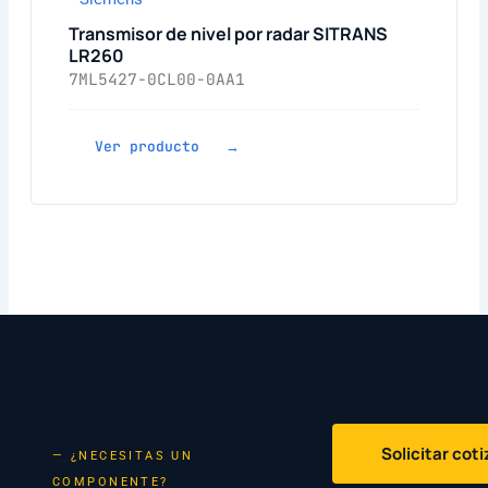
Transmisor de nivel por radar SITRANS
LR260
7ML5427-0CL00-0AA1
Ver producto →
Solicitar cot
— ¿NECESITAS UN
COMPONENTE?