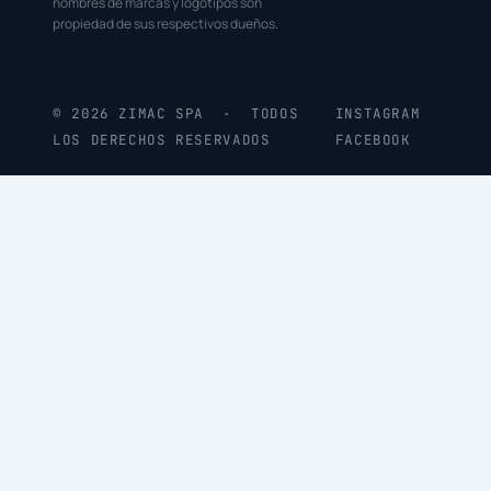
nombres de marcas y logotipos son
propiedad de sus respectivos dueños.
© 2026 ZIMAC SPA · TODOS
INSTAGRAM
LOS DERECHOS RESERVADOS
FACEBOOK