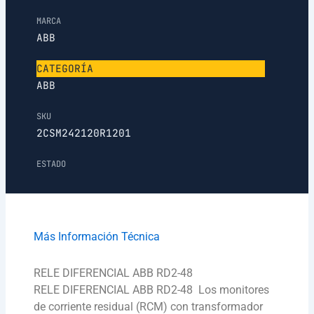
MARCA
ABB
CATEGORÍA
ABB
SKU
2CSM242120R1201
ESTADO
Más Información Técnica
RELE DIFERENCIAL ABB RD2-48
RELE DIFERENCIAL ABB RD2-48 Los monitores
de corriente residual (RCM) con transformador