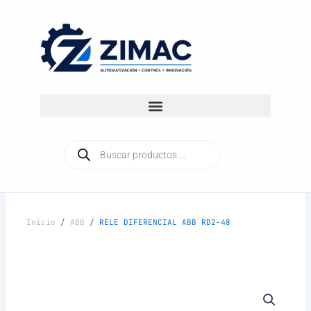
Ir
al
contenido
Búsqueda
de
productos
Inicio
/
ABB
/ RELE DIFERENCIAL ABB RD2-48