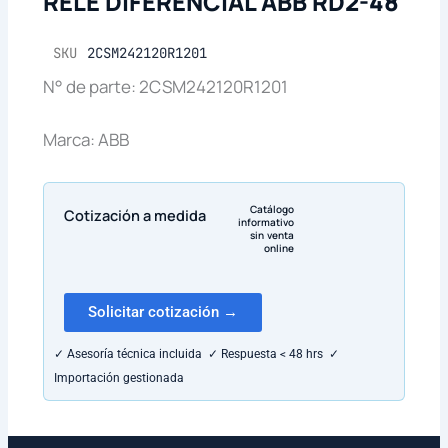
RELE DIFERENCIAL ABB RD2-48
SKU
2CSM242120R1201
N° de parte: 2CSM242120R1201
Marca: ABB
Catálogo
Cotización a medida
informativo
sin venta
online
Solicitar cotización →
✓ Asesoría técnica incluida ✓ Respuesta < 48 hrs ✓
Importación gestionada