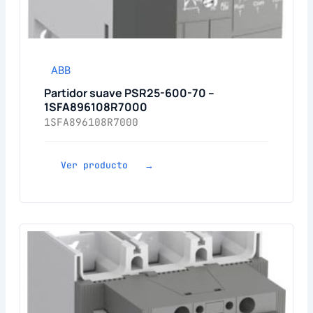
ABB
Partidor suave PSR25-600-70 –
1SFA896108R7000
1SFA896108R7000
Ver producto →