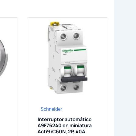
Schneider
Interruptor automático
A9F76240 en miniatura
Acti9 iC60N, 2P, 40A