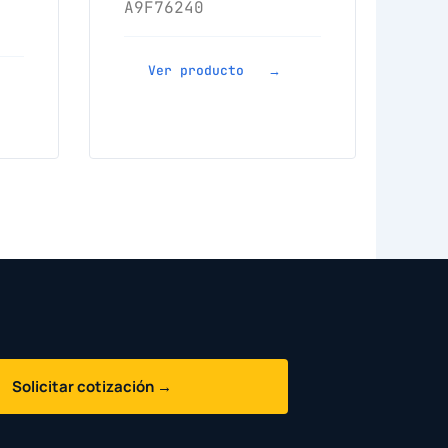
A9F76240
Ver producto →
Solicitar cotización →