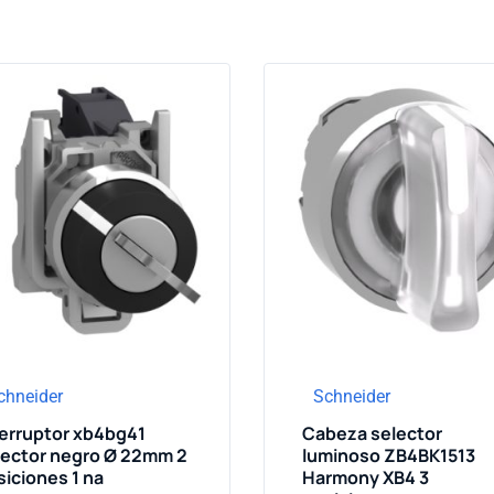
chneider
Schneider
terruptor xb4bg41
Cabeza selector
lector negro Ø 22mm 2
luminoso ZB4BK1513
iciones 1 na
Harmony XB4 3