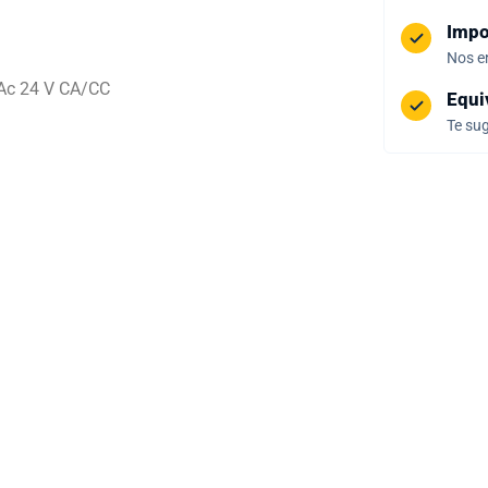
Impo
Nos e
 Ac 24 V CA/CC
Equi
Te sug