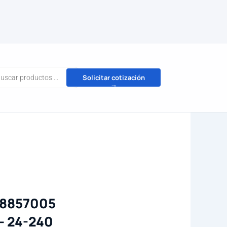
da
Solicitar cotización
→
tos
88857005
– 24-240