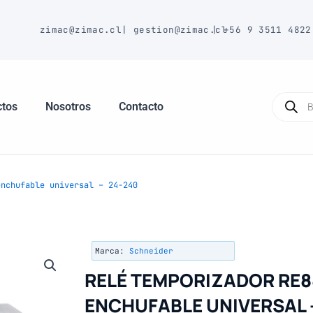
E
zimac@zimac.cl
|
gestion@zimac.cl
|
+56 9 3511 4822
Búsque
de
ctos
Nosotros
Contacto
produc
nchufable universal – 24-240
Marca:
Schneider
RELÉ TEMPORIZADOR RE
ENCHUFABLE UNIVERSAL 