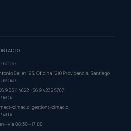
ONTACTO
IRECCIÓN
ntonio Bellet 193, Oficina 1210 Providencia, Santiago
ELÉFONOS
56 9 3511 4822
+56 9 4232 5787
ORREOS
imac@zimac.cl
gestion@zimac.cl
ORARIO
un—Vie 08:30—17:00