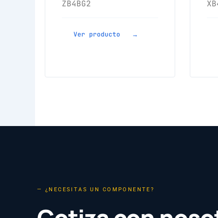
ZB4BG2
XB
Ver producto →
— ¿NECESITAS UN COMPONENTE?
Cotiza con noso