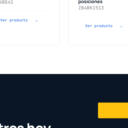
posiciones
4BG41
ZB4BK1513
Ver producto →
Ver producto →
tros hoy.