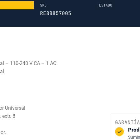
SKU
ESTADO
RE88857005
al – 110-240 V CA – 1 AC
al
r Universal
extr. 8
GARANTÍA
Prod
or.
Sumini