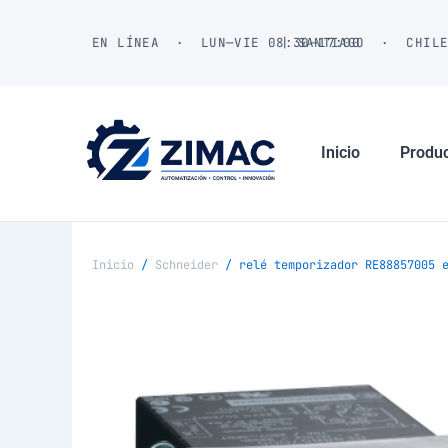
Ir
al
EN LÍNEA · LUN—VIE 08:30—17:00
| SANTIAGO · CHIL
contenido
Inicio
Produ
Inicio
/
Schneider
/ relé temporizador RE88857005 e