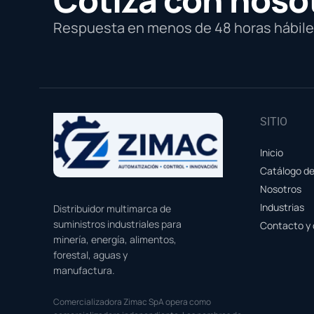
Respuesta en menos de 48 horas hábiles
SITIO
Inicio
Catálogo d
Nosotros
Industrias
Distribuidor multimarca de
suministros industriales para
Contacto y 
minería, energía, alimentos,
forestal, aguas y
manufactura.
Comercializadora Zimac SpA opera como