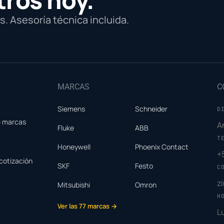
. Asesoría técnica incluida.
MARCAS
C
Siemens
Schneider
D
e marcas
A
Fluke
ABB
T
Honeywell
Phoenix Contact
+
cotización
SKF
Festo
C
z
Mitsubishi
Omron
H
Ver las 77 marcas →
L