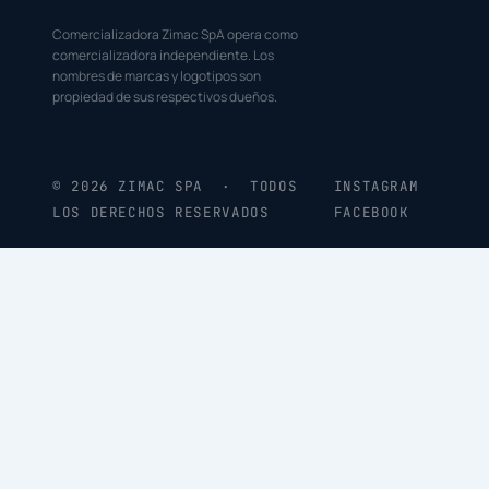
Comercializadora Zimac SpA opera como
comercializadora independiente. Los
nombres de marcas y logotipos son
propiedad de sus respectivos dueños.
© 2026 ZIMAC SPA · TODOS
INSTAGRAM
LOS DERECHOS RESERVADOS
FACEBOOK