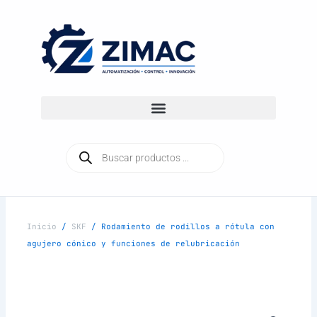
Ir
al
contenido
Búsqueda
de
productos
Inicio
/
SKF
/ Rodamiento de rodillos a rótula con
agujero cónico y funciones de relubricación